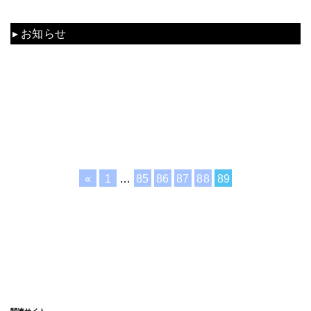
混雑状況
お知らせ
動画
資料
コラム
TV
«
1
…
85
86
87
88
89