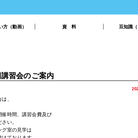
い方（動画）
資 料
豆知識（
初回講習会のご案内
20
会は、
開催時間、講習会費及び
ださい。
ング室の見学は
付けております。