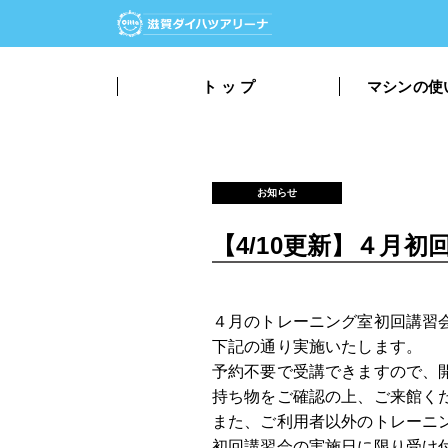
ト ッ プ
マシンの使
お知らせ
【4/10更新】４月
４月のトレーニング室初回講習
下記の通り実施いたします。
予約不要で受講できますので、
持ち物をご確認の上、ご来館く
また、ご利用者以外のトレーニ
初回講習会の実施日に限り受け